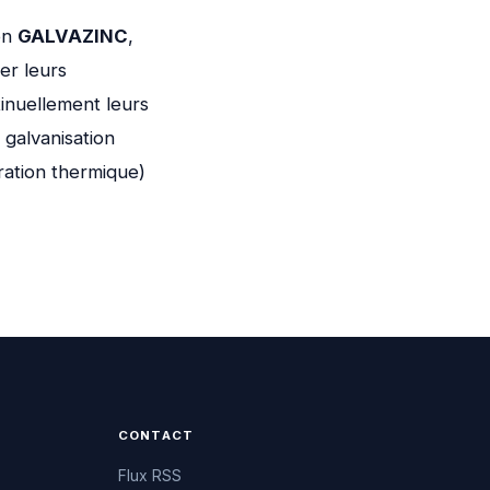
ion
GALVAZINC
,
er leurs
inuellement leurs
galvanisation
ration thermique)
CONTACT
Flux RSS