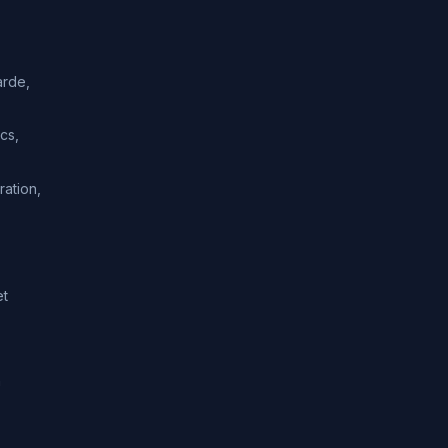
arde,
cs,
ration,
et
n