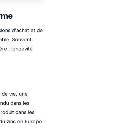
erme
sions d'achat et de
uable. Souvent
re : longévité
 de vie, une
endu dans les
troduit dans les
 du zinc en Europe