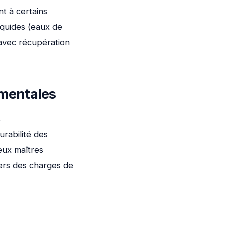
t à certains
iquides (eaux de
 avec récupération
ementales
s
rabilité des
eux maîtres
iers des charges de