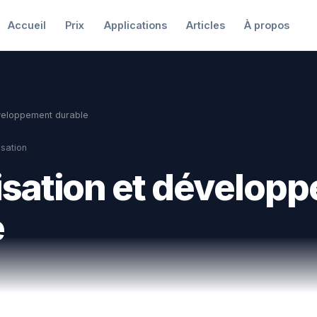
Accueil
Prix
Applications
Articles
À propos
veloppement durable
sation
isation et dévelop
e