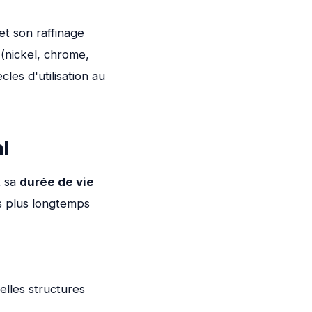
et son raffinage
(nickel, chrome,
les d'utilisation au
l
t sa
durée de vie
s plus longtemps
elles structures