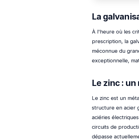
La galvanisa
À l'heure où les cr
prescription, la g
méconnue du grand 
exceptionnelle, mat
Le zinc : u
Le zinc est un méta
structure en acier 
aciéries électrique
circuits de product
dépasse actuellem