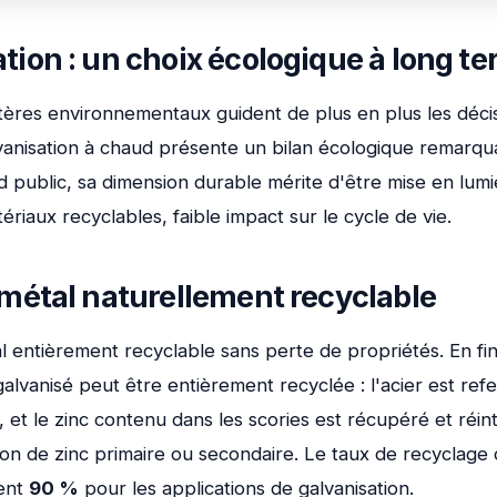
tion : un choix écologique à long t
itères environnementaux guident de plus en plus les déci
alvanisation à chaud présente un bilan écologique remarq
public, sa dimension durable mérite d'être mise en lumiè
ériaux recyclables, faible impact sur le cycle de vie.
n métal naturellement recyclable
l entièrement recyclable sans perte de propriétés. En fin
galvanisé peut être entièrement recyclée : l'acier est ref
s, et le zinc contenu dans les scories est récupéré et réin
ion de zinc primaire ou secondaire. Le taux de recyclage
ent
90 %
pour les applications de galvanisation.