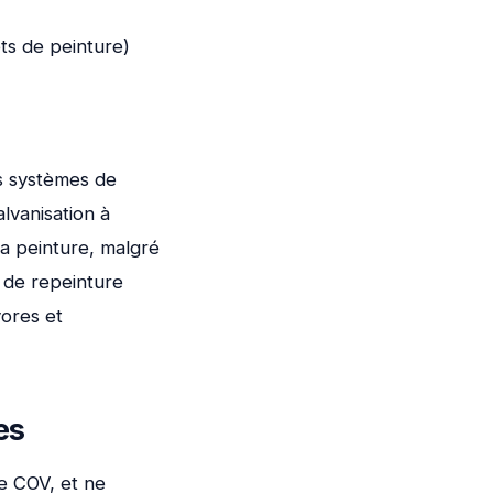
ts de peinture)
es systèmes de
lvanisation à
a peinture, malgré
 de repeinture
vores et
es
de COV, et ne