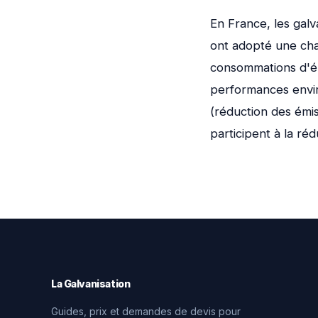
En France, les galv
ont adopté une cha
consommations d'éne
performances envir
(réduction des émi
participent à la ré
La Galvanisation
Guides, prix et demandes de devis pour