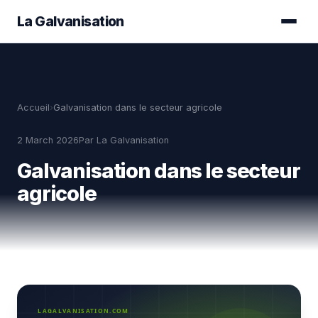
Aller
La Galvanisation
au
contenu
principal
Accueil
›
Galvanisation dans le secteur agricole
2 March 2026
Par
La Galvanisation
Galvanisation dans le secteur
agricole